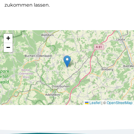
zukommen lassen.
+
−
Leaflet
|
©
OpenStreetMap